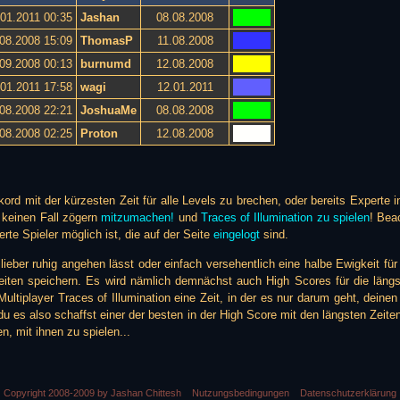
.01.2011 00:35
Jashan
08.08.2008
08.2008 15:09
ThomasP
11.08.2008
09.2008 00:13
burnumd
12.08.2008
.01.2011 17:58
wagi
12.01.2011
08.2008 22:21
JoshuaMe
08.08.2008
08.2008 02:25
Proton
12.08.2008
rd mit der kürzesten Zeit für alle Levels zu brechen, oder bereits Experte
f keinen Fall zögern
mitzumachen!
und
Traces of Illumination zu spielen
! Bea
ierte Spieler möglich ist, die auf der Seite
eingelogt
sind.
ieber ruhig angehen lässt oder einfach versehentlich eine halbe Ewigkeit für
eiten speichern. Es wird nämlich demnächst auch High Scores für die längs
ultiplayer Traces of Illumination eine Zeit, in der es nur darum geht, deine
u es also schaffst einer der besten in der High Score mit den längsten Zeite
n, mit ihnen zu spielen...
Copyright 2008-2009 by Jashan Chittesh
Nutzungsbedingungen
Datenschutzerklärung