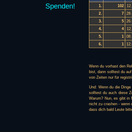
Spenden!
1.
102
12
2.
7
28.
3.
5
26.
4.
4
12
5.
1
08.
6.
1
12.
Wenn du vorhast den Reko
bist, dann solltest du au
von Zeiten nur für registr
Und: Wenn du die Dinge l
solltest du auch diese Z
Warum? Nun, es gibt in M
nicht zu crashen - wenn d
dass dich bald Leute bitte