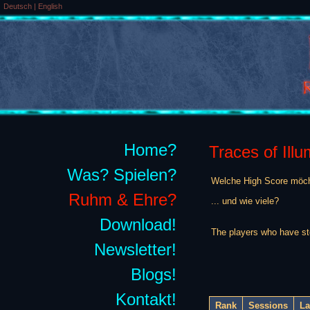
Deutsch
|
English
Home?
Traces of Illu
Was? Spielen?
Welche High Score möch
Ruhm & Ehre?
... und wie viele?
Download!
The players who have st
Newsletter!
Blogs!
Kontakt!
Rank
Sessions
La